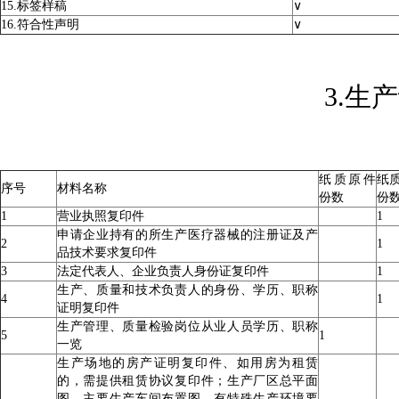
15.标签样稿
∨
16.符合性声明
∨
3.生
纸质原件
纸
序号
材料名称
份数
份
1
营业执照复印件
1
申请企业持有的所生产医疗器械的注册证及产
2
1
品技术要求复印件
3
法定代表人、企业负责人身份证复印件
1
生产、质量和技术负责人的身份、学历、职称
4
1
证明复印件
生产管理、质量检验岗位从业人员学历、职称
5
1
一览
生产场地的房产证明复印件、如用房为租赁
的，需提供租赁协议复印件；生产厂区总平面
图，主要生产车间布置图。有特殊生产环境要