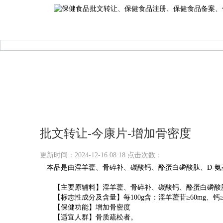
批文转让-今康片-增加骨密度
更新时间：2024-12-16 08:18 点击次数：
本品是由淫羊藿、骨碎补、碳酸钙、酪蛋白磷酸肽、D-氨
【主要原辅料】淫羊藿、骨碎补、碳酸钙、酪蛋白磷酸肽、
【标志性成分及含量】每100g含：淫羊藿苷≥60mg、钙≥6g
【保健功能】增加骨密度
【适宜人群】骨质疏松者。