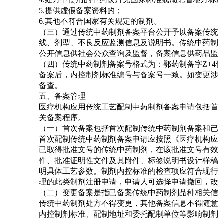
5.提供虚假备案资料的；
6.其他不符合国家有关规定的制剂。
（三）通过传统中药制剂备案平台公开予以备案传统
线、剂型、不良反应监测信息及说明书。传统中药制
公开信息供社会公众查询及监督，备案信息供药品监
（四）传统中药制剂备案号格式为：鄂药制备字Z+4位
备案后，内控制剂标准编号与备案号一致。如变更涉
备查。
五、备案管理
医疗机构应用传统工艺配制中药制剂备案申请包括首
关备案程序。
（一）首次备案包括首次配制传统中药制剂备案和已
首次配制传统中药制剂备案申请应按照《医疗机构应
已取得批准文号的传统中药制剂，在该批准文号有效
件、批准证明性文件及其附件、标签说明书设计样稿
明具体工艺参数。制剂内控标准的检查项应符合现行
理的此类制剂注册申请，申请人可选择申请撤回，改
（二）变更备案是指已备案传统中药制剂品种相关信
传统中药制剂处方不得变更，其他备案信息不得随意
内控制剂标准、配制地址和委托配制单位等影响制剂