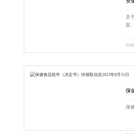
安
关
室
TIME
保
保