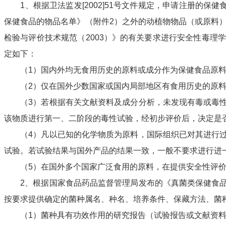
1
、根据卫法监发
[2002]51
号文件规定，申请注册的保健
保健食品的物品名单》（附件
2
）之外的动植物物品（或原料
检验与评价技术规范（
2003
）》的有关要求进行安全性毒理学
定如下：
（
1
）国内外均无食用历史的原料或成分作为保健食品原
（
2
）仅在国外少数国家或国内局部地区有食用历史的原
（
3
）若根据有关文献资料及成分分析，未发现有毒或毒
该物质进行第一、二阶段的毒性试验，经初步评价后，决定是
（
4
）凡以已知的化学物质为原料，国际组织已对其进行
试验。若试验结果与国外产品的结果一致，一般不要求进行进
（
5
）在国外多个国家广泛食用的原料，在提供安全性评
2
、根据国家食品药品监督管理局发布的《真菌类保健食
按要求提供确定的菌种属名、种名、培养条件、保藏方法、菌
（
1
）菌种具有功效作用的研究报告（试验报告或文献资