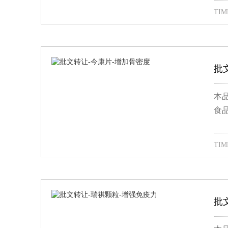
TIME
批
本
食
TIME
批