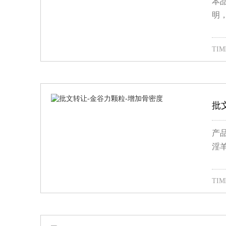
本
明
TIME
批
产
淫羊
TIME