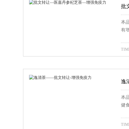
批
本
有
TIME
逸
本
健
TIME