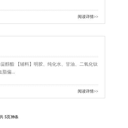
阅读详情>>
物甾醇酯 【辅料】明胶、纯化水、甘油、二氧化钛
脂偏...
阅读详情>>
共
5
页
39
条