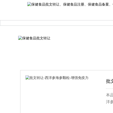
批
本
洋参